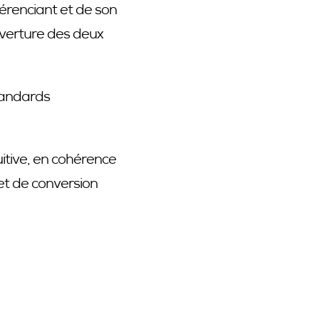
férenciant et de son
uverture des deux
standards
uitive, en cohérence
 et de conversion