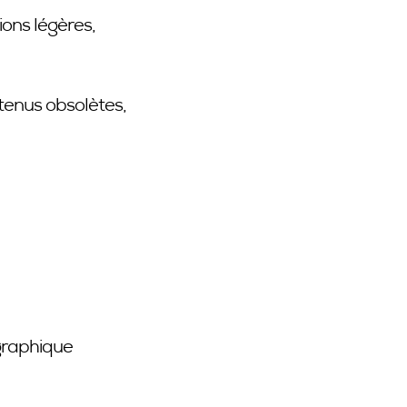
ons légères,
ntenus obsolètes,
 graphique