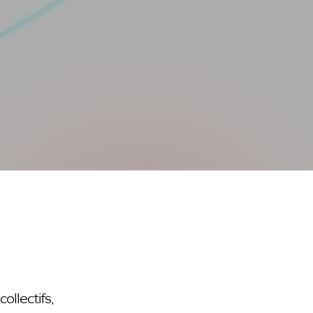
COMMERCIAUX SYMFONY
AUDIT DE PRÉSENCE EN LIGNE
STRATÉGIE DIGITALE
RÉFÉRENCEMENT NATUREL SEO
RÉFÉRENCEMENT PAYANT SEA
CRÉATION DE CONTENUS POUR RÉSEAUX
SOCIAUX
IA INTELLIGENCE ARTIFICIELLE
ollectifs,