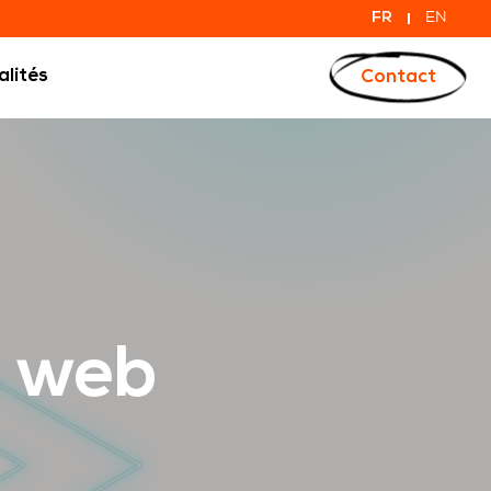
FR
EN
alités
Contact
Agence Digitale
e web
CRÉATION DE SITE WORDPRESS
CRÉATION DE SITE DE CHALLENGE