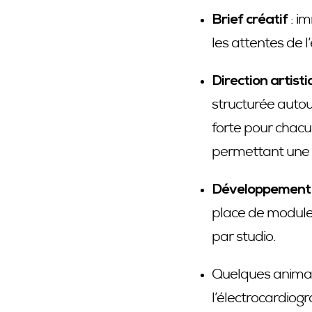
Brief créatif
: im
les attentes de l
Direction artist
structurée autou
forte pour chacu
permettant une co
Développement
place de modules 
par studio.
Quelques animati
l’électrocardiog