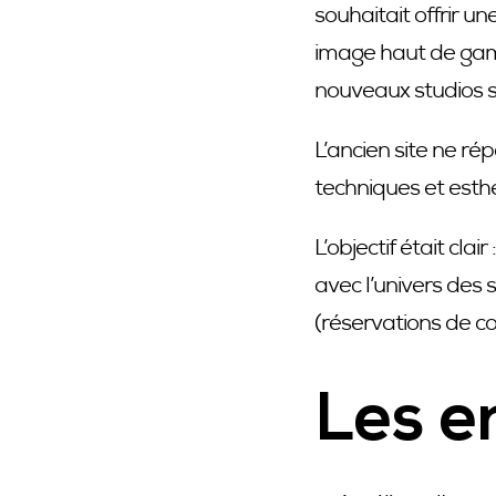
souhaitait offrir u
image haut de gamm
nouveaux studios s
L’ancien site ne ré
techniques et esth
L’objectif était cla
avec l’univers des s
(réservations de co
Les e