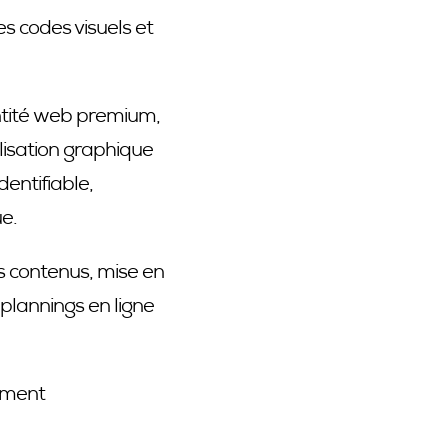
es codes visuels et
entité web premium,
lisation graphique
entifiable,
ue.
des contenus, mise en
 plannings en ligne
amment