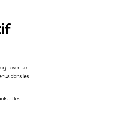
if
blog… avec un
tenus dans les
ifs et les