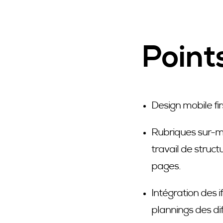
Points
Design mobile fir
Rubriques sur-me
travail de struc
pages.
Intégration des i
plannings des dif