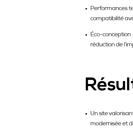
Performances te
compatibilité av
Éco-conception :
réduction de l’i
Résul
Un site valorisa
modernisée et di