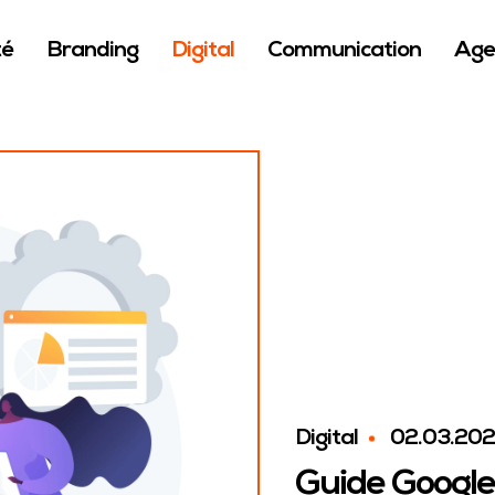
NAMING
IDENTITÉ DE MARQUE
té
Branding
Digital
Communication
Age
AXE DE COMMUNICATION
AUDIT & ÉTUDES
PLAN DE COMMUNICATION
Digital
02.03.20
Guide Google 