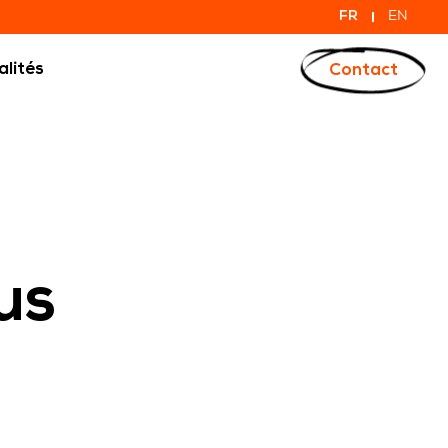
FR
EN
alités
Contact
us
Agence de
Publicité
CAMPAGNE DE PUBLICITÉ