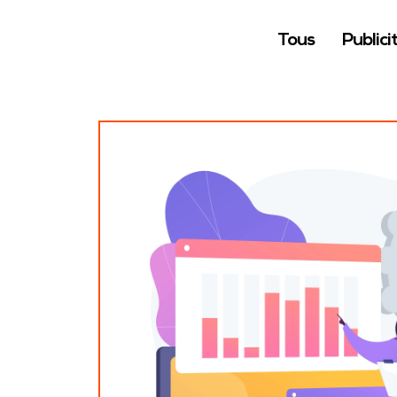
RÉFÉRENCEMENT NATUREL SEO / GEO
CAMPAGNE SEA & SMA
Tous
Publici
CAMPAGNE INFLUENCE MARKETING ET
UGC
CRÉATION DE SITE WORDPRESS
CRÉATION DE SITE DE CHALLENGE
COMMERCIAUX SYMFONY