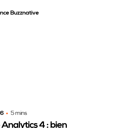
IDÉE CRÉATIVE
nce Buzznative
CAMPAGNE TV
CAMPAGNE DIGITALE
CAMPAGNE RADIO
CAMPAGNE DE RELATIONS PRESSES
RÉALISATION DE FILM PUBLICITAIRE
26
5 mins
Analytics 4 : bien