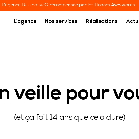
L'agence Buzznative® récompensée par les Honors Awwwards !
L’agence
Nos services
Réalisations
Actu
n veille pour vo
Agence Branding
(et ça fait 14 ans que cela dure)
BRANDING
PLATEFORME DE MARQUE