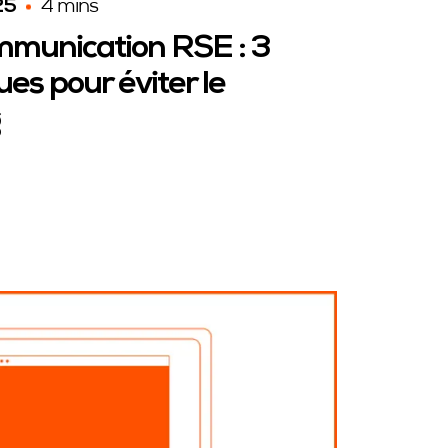
25
4 mins
munication RSE : 3
es pour éviter le
g